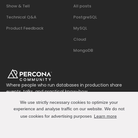
Show & Tell
All posts
Technical Q&A
PostgreSQL
Product Feedback
MySQL
Cloud
MongoDB
Where people who run databases in production share
events, talks, and practical know-how.
Join us on Slack
We use strictly necessary cookies to optimize your
Connect
experience and analyse traffic on our website. We do not
use cookies for advertising purposes
Learn more
© 2026 Percona All Rights Reserved