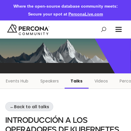
Where the open-source database community meets:
Secure your spot at
PerconaLive.com
Events & Learning
Knowledge Base
Events Hub
Speakers
Talks
Videos
Perco
Community Ascent
←
Back to all talks
Blog
Introducción a los
Forums
Operadores de Kubernetes