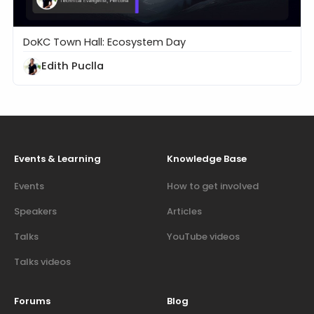
DoKC Town Hall: Ecosystem Day
DoK Town Hall for Ecosystem Day
Edith Puclla
Events & Learning
Knowledge Base
Events
How to get involved
Speakers
Articles
Talks
YouTube videos
Talks videos
Forums
Blog